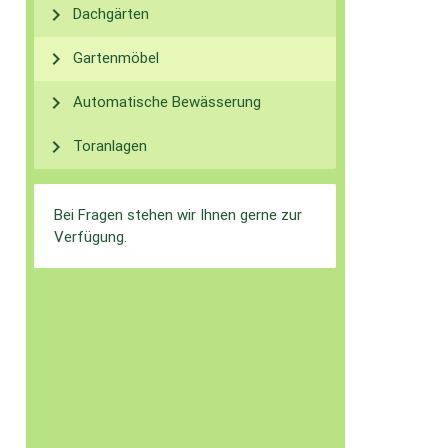
chevron_right
Dachgärten
chevron_right
Gartenmöbel
chevron_right
Automatische Bewässerung
chevron_right
Toranlagen
Bei Fragen stehen wir Ihnen gerne zur
Verfügung.