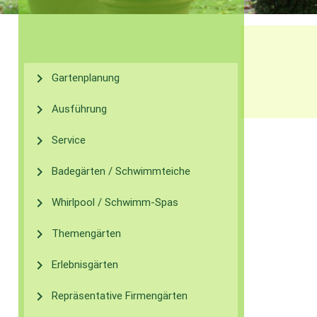
chevron_right
Gartenplanung
chevron_right
Ausführung
chevron_right
Service
chevron_right
Badegärten / Schwimmteiche
chevron_right
Whirlpool / Schwimm-Spas
chevron_right
Themengärten
chevron_right
Erlebnisgärten
chevron_right
Repräsentative Firmengärten